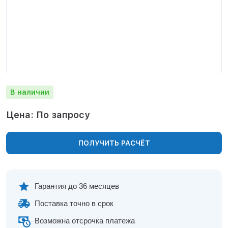
Нижнекамск
Нижний Новгород
Новосибирск
Норильск
Омск
Оренбург
Пермь
В наличии
Петрозаводск
Ростов на Дону
Цена: По запросу
Рязань
Самара
ПОЛУЧИТЬ РАСЧЁТ
Санкт-Петербург
Саранск
Саратов
Севастополь
Гарантия до 36 месяцев
Симферополь
Поставка точно в срок
Сочи
Сургут
Возможна отсрочка платежа