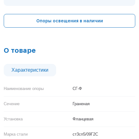
Тверь
Тольятти
Тула
Опоры освещения в наличии
Тюмень
Уфа
Хабаровск
Чебоксары
О товаре
Челябинск
Череповец
Чита
Характеристики
Ярославль
Наименование опоры
СГ-Ф
Сечение
Граненая
Установка
Фланцевая
Марка стали
ст3сп5/09Г2С