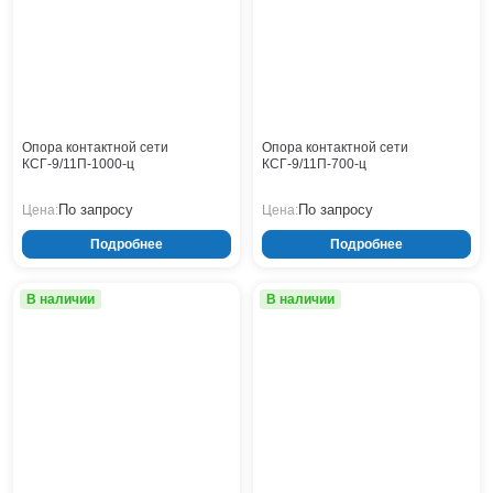
Тверь
Тольятти
Тула
Тюмень
Уфа
Хабаровск
Опора контактной сети
Опора контактной сети
Чебоксары
КСГ-9/11П-1000-ц
КСГ-9/11П-700-ц
Челябинск
По запросу
По запросу
Цена:
Цена:
Череповец
Чита
Подробнее
Подробнее
Ярославль
В наличии
В наличии