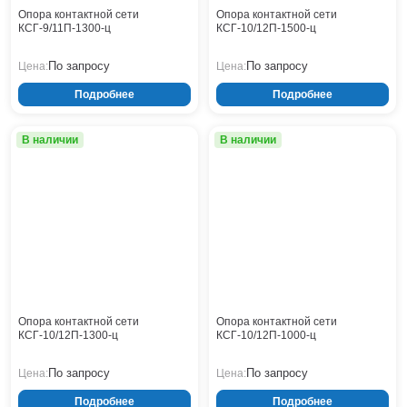
Кронштейны
Воронеж
Опора контактной сети
Опора контактной сети
КСГ-9/11П-1300-ц
КСГ-10/12П-1500-ц
Опоры контактной сети
Донецк
Винтовые сваи
Екатеринбург
По запросу
По запросу
Цена:
Цена:
Рамные опоры для дорожных знаков
Ижевск
Подробнее
Подробнее
Цоколи
Иркутск
Казань
В наличии
В наличии
Кемерово
Киров
Краснодар
Красноярск
Курск
Липецк
Луганск
Мариуполь
Москва
Опора контактной сети
Опора контактной сети
КСГ-10/12П-1300-ц
КСГ-10/12П-1000-ц
Мурманск
Набережные Челны
По запросу
По запросу
Цена:
Цена:
Нефтеюганск
Подробнее
Подробнее
Нижневартовск