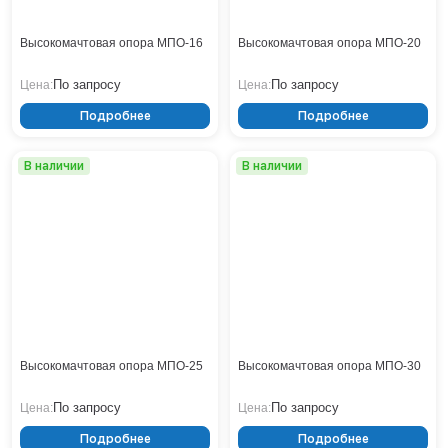
Кронштейны
Воронеж
Опоры контактной сети
Донецк
Высокомачтовая опора МПО-16
Высокомачтовая опора МПО-20
Винтовые сваи
Екатеринбург
Рамные опоры для дорожных знаков
Ижевск
По запросу
По запросу
Цена:
Цена:
Цоколи
Иркутск
Подробнее
Подробнее
Казань
Кемерово
В наличии
В наличии
Киров
Краснодар
Красноярск
Курск
Липецк
Луганск
Мариуполь
Москва
Высокомачтовая опора МПО-25
Высокомачтовая опора МПО-30
Мурманск
Набережные Челны
По запросу
По запросу
Цена:
Цена:
Нефтеюганск
Подробнее
Подробнее
Нижневартовск