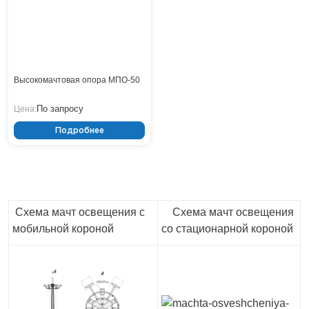
Тверь
Тольятти
Тула
Тюмень
Уфа
Высокомачтовая опора МПО-50
Хабаровск
Чебоксары
По запросу
Цена:
Челябинск
Подробнее
Череповец
Чита
Ярославль
Схема мачт освещения с
Схема мачт освещения
мобильной короной
со стационарной короной