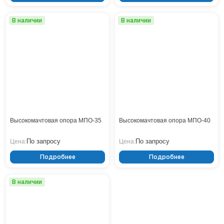
Нижнекамск
В наличии
В наличии
Нижний Новгород
Новосибирск
Норильск
Омск
Оренбург
Пермь
Петрозаводск
Ростов на Дону
Рязань
Высокомачтовая опора МПО-35
Высокомачтовая опора МПО-40
Самара
По запросу
По запросу
Цена:
Цена:
Санкт-Петербург
Саранск
Подробнее
Подробнее
Саратов
Севастополь
В наличии
Симферополь
Сочи
Сургут