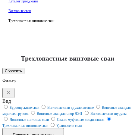
Каталог продукции
Винтовые сваи
Трехлопастные винтовые сваи
Трехлопастные винтовые сваи
Сбросить
Фильтр
Вид
Буроопускные сваи
Винтовые сваи двухлопастные
Винтовые сваи для
мерзлых грунтов
Винтовые сваи для опор ЛЭП
Винтовые сваи-шурупы
Лопастные винтовые сваи
Сваи с муфтовым соединением
Трехлопастные винтовые сваи
Удлинители сваи
Показать результаты