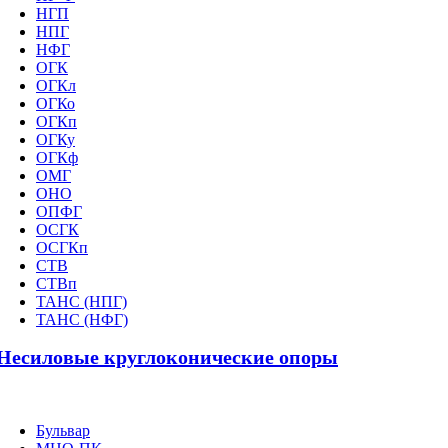
НГП
НПГ
НФГ
ОГК
ОГКл
ОГКо
ОГКп
ОГКу
ОГКф
ОМГ
ОНО
ОПФГ
ОСГК
ОСГКп
СТВ
СТВп
ТАНС (НПГ)
ТАНС (НФГ)
Несиловые круглоконические опоры
Бульвар