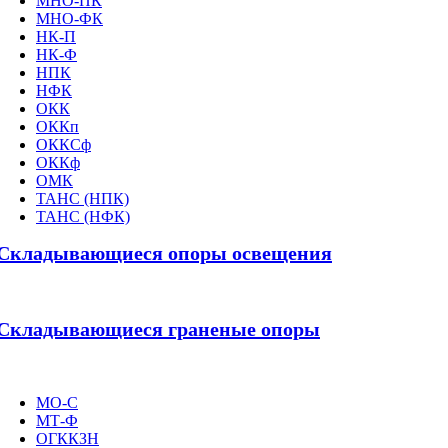
МНО-ПК
МНО-ФК
НК-П
НК-Ф
НПК
НФК
ОКК
ОККп
ОККСф
ОККф
ОМК
ТАНС (НПК)
ТАНС (НФК)
Складывающиеся опоры освещения
Складывающиеся граненые опоры
МО-С
МТ-Ф
ОГККЗН