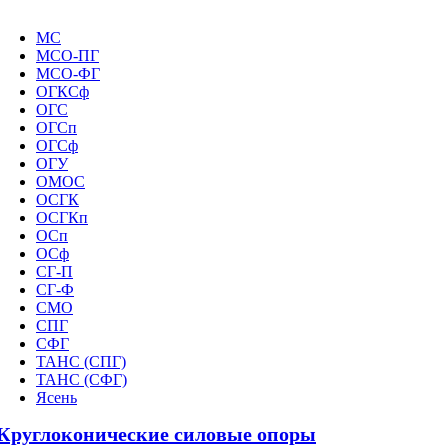
МС
МСО-ПГ
МСО-ФГ
ОГКСф
ОГС
ОГСп
ОГСф
ОГУ
ОМОС
ОСГК
ОСГКп
ОСп
ОСф
СГ-П
СГ-Ф
СМО
СПГ
СФГ
ТАНС (СПГ)
ТАНС (СФГ)
Ясень
Круглоконические силовые опоры