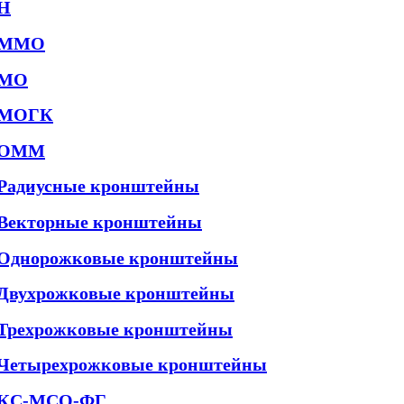
Н
ММО
МО
МОГК
ОММ
Радиусные кронштейны
Векторные кронштейны
Однорожковые кронштейны
Двухрожковые кронштейны
Трехрожковые кронштейны
Четырехрожковые кронштейны
КС-МСО-ФГ