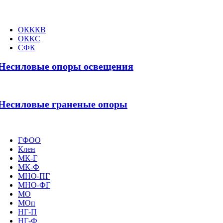
ОКККВ
ОККС
СФК
Несиловые опоры освещения
Несиловые граненые опоры
ГФОО
Клен
МК-Г
МК-Ф
МНО-ПГ
МНО-ФГ
МО
МОп
НГ-П
НГ-Ф