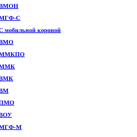
ВМОН
МГФ-С
С мобильной короной
ВМО
ММКПО
ММК
ВМК
ВМ
ПМО
ВОУ
МГФ-М