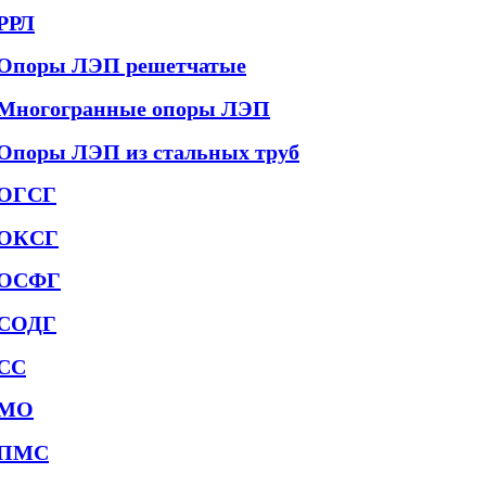
РРЛ
Опоры ЛЭП решетчатые
Многогранные опоры ЛЭП
Опоры ЛЭП из стальных труб
ОГСГ
ОКСГ
ОСФГ
СОДГ
СС
МО
ПМС