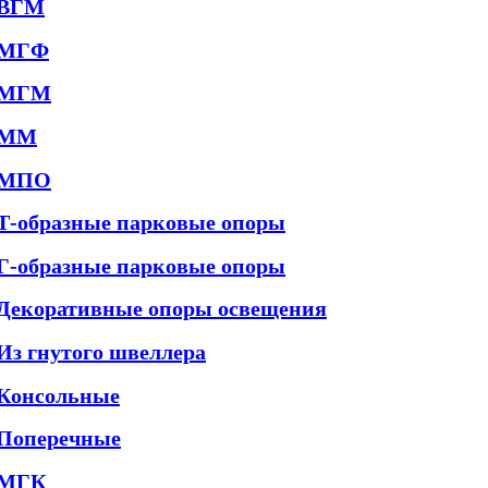
ВГМ
МГФ
МГМ
ММ
МПО
Т-образные парковые опоры
Г-образные парковые опоры
Декоративные опоры освещения
Из гнутого швеллера
Консольные
Поперечные
МГК