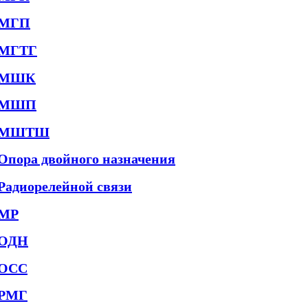
МГП
МГТГ
МШК
МШП
МШТШ
Опора двойного назначения
Радиорелейной связи
МР
ОДН
ОСС
РМГ