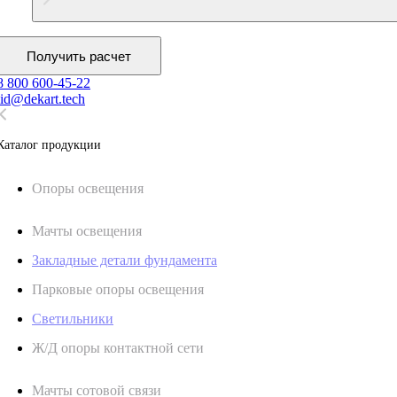
Получить расчет
8 800 600-45-22
lid@dekart.tech
Каталог продукции
Oпоры oсвeщения
Мачты освещения
Закладные детали фундамента
Парковые опоры освещения
Светильники
Ж/Д опоры контактной сети
Мачты сотовой связи