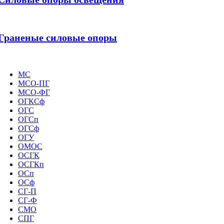
Граненые силовые опоры
МС
МСО-ПГ
МСО-ФГ
ОГКСф
ОГС
ОГСп
ОГСф
ОГУ
ОМОС
ОСГК
ОСГКп
ОСп
ОСф
СГ-П
СГ-Ф
СМО
СПГ