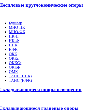
Несиловые круглоконические опоры
Бульвар
МНО-ПК
МНО-ФК
НК-П
НК-Ф
НПК
НФК
ОКК
ОККп
ОККСф
ОККф
ОМК
ТАНС (НПК)
ТАНС (НФК)
Складывающиеся опоры освещения
Складывающиеся граненые опоры