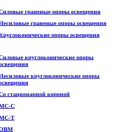
Силовые граненые опоры освещения
Несиловые граненые опоры освещения
Круглоконические опоры освещения
Силовые круглоконические опоры
освещения
Несиловые круглоконические опоры
освещения
Со стационарной короной
МС-С
МС-Т
ОВМ