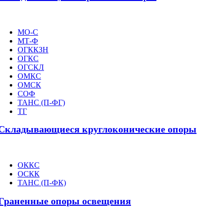
МО-С
МТ-Ф
ОГККЗН
ОГКС
ОГСКЛ
ОМКС
ОМСК
СОФ
ТАНС (П-ФГ)
ТГ
Складывающиеся круглоконические опоры
ОККС
ОСКК
ТАНС (П-ФК)
Граненные опоры освещения