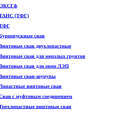
ОКСГф
ТАНС (ТФГ)
ТФГ
Буроопускные сваи
Винтовые сваи двухлопастные
Винтовые сваи для мерзлых грунтов
Винтовые сваи для опор ЛЭП
Винтовые сваи-шурупы
Лопастные винтовые сваи
Сваи с муфтовым соединением
Трехлопастные винтовые сваи