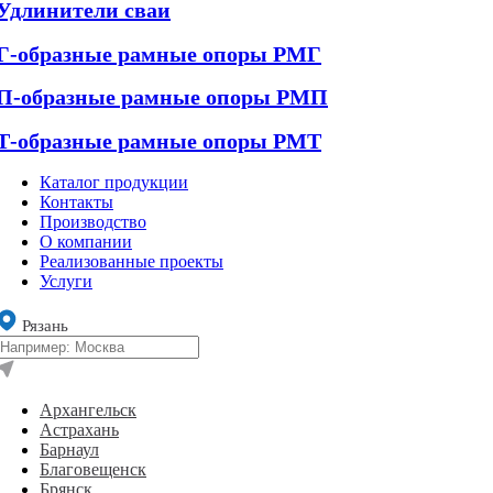
Удлинители сваи
Г-образные рамные опоры РМГ
П-образные рамные опоры РМП
Т-образные рамные опоры РМТ
Каталог продукции
Контакты
Производство
О компании
Реализованные проекты
Услуги
Рязань
Архангельск
Астрахань
Барнаул
Благовещенск
Брянск