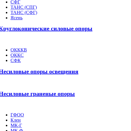
СФГ
ТАНС (СПГ)
ТАНС (СФГ)
Ясень
Круглоконические силовые опоры
ОКККВ
ОККС
СФК
Несиловые опоры освещения
Несиловые граненые опоры
ГФОО
Клен
МК-Г
МК-Ф