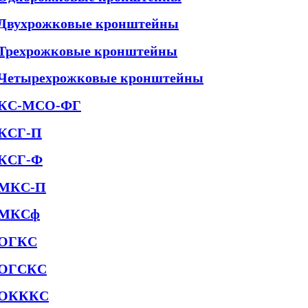
Двухрожковые кронштейны
Трехрожковые кронштейны
Четырехрожковые кронштейны
КС-МСО-ФГ
КСГ-П
КСГ-Ф
МКС-П
МКСф
ОГКС
ОГСКС
ОКККС