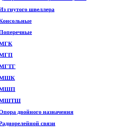
Из гнутого швеллера
Консольные
Поперечные
МГК
МГП
МГТГ
МШК
МШП
МШТШ
Опора двойного назначения
Радиорелейной связи