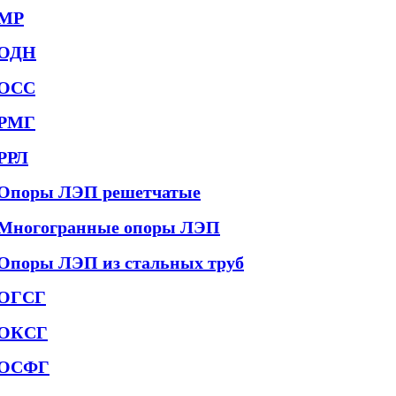
МР
ОДН
ОСС
РМГ
РРЛ
Опоры ЛЭП решетчатые
Многогранные опоры ЛЭП
Опоры ЛЭП из стальных труб
ОГСГ
ОКСГ
ОСФГ