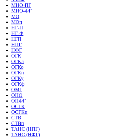
МНО-ПГ
МНО-ФГ
МО
МОп
НГ-П
НГ-Ф
НГП
НПГ
НФГ
ОГК
ОГКл
ОГКо
ОГКп
ОГКу
ОГКф
ОМГ
ОНО
ОПФГ
ОСГК
ОСГКп
СТВ
СТВп
ТАНС (НПГ)
ТАНС (НФГ)