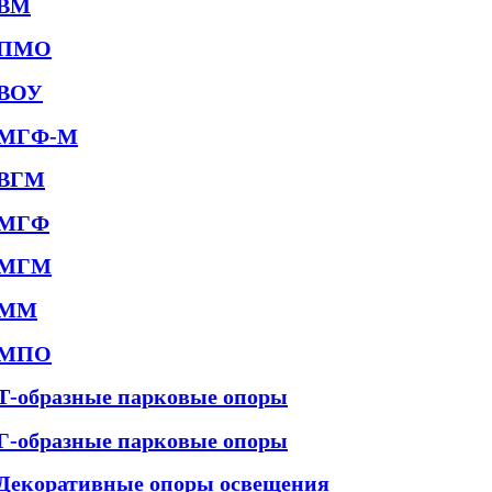
ВМ
ПМО
ВОУ
МГФ-М
ВГМ
МГФ
МГМ
ММ
МПО
Т-образные парковые опоры
Г-образные парковые опоры
Декоративные опоры освещения