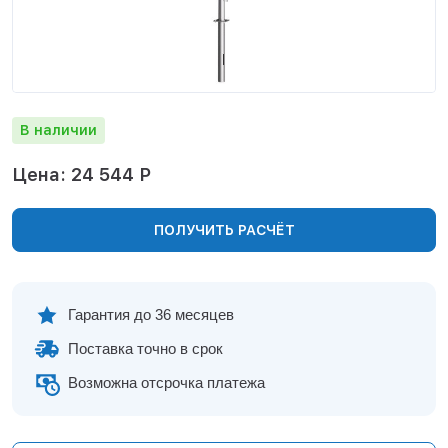
Нижнекамск
Нижний Новгород
Новосибирск
Норильск
Омск
В наличии
Оренбург
Пермь
Цена: 24 544 Р
Петрозаводск
Ростов на Дону
ПОЛУЧИТЬ РАСЧЁТ
Рязань
Самара
Санкт-Петербург
Саранск
Гарантия до 36 месяцев
Саратов
Поставка точно в срок
Севастополь
Симферополь
Возможна отсрочка платежа
Сочи
Сургут