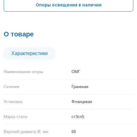
Тверь
Опоры освещения в наличии
Тольятти
Тула
Тюмень
Уфа
О товаре
Хабаровск
Чебоксары
Челябинск
Характеристики
Череповец
Чита
Наименование опоры
ОМГ
Ярославль
Сечение
Граненая
Установка
Фланцевая
Марка стали
ст3сп5
Верхний диаметр Ø, мм
68